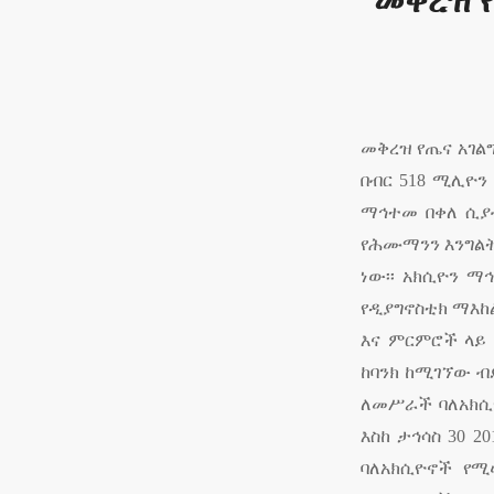
መቅረዝ የ
መቅረዝ የጤና አገል
በብር
518
ሚሊዮን 
ማኅተመ በቀለ ሲያ
የሕሙማንን እንግልት
ነው፡፡ አክሲዮን 
የዲያግኖስቲክ ማእከ
እና ምርምሮች ላይ
ከባንክ ከሚገኘው ብ
ለመሥራች ባለአክሲ
እስከ ታኅሳስ
30 2
ባለአክሲዮኖች 