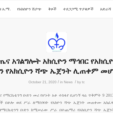
 አ.ማ.
የአክስዮን ሽያጭ
ቅጾች
ተደጋጋሚ ጥያቄዎች
አድራሻ
ጤና አገልግሎት አክሲዮን ማኅበር የአክሲ
 የአክሲዮን ሻጭ ኤጀንት ሊጠቀም መሆ
/
/
October 21, 2020
in
News
by
tc
ና የማርኬቲንግ ቡድን መሪ የሆኑት አቶ ተስፋየ ቢሆነኝ ዛሬ ጥቅምት
9 20
ች በቶሎ ወደ ሥራ ለማስገባት የአክዮን ሻጭ ኤጀንት መጠቀሙ አስፈላጊ
 የማርኬቲንግ ቡድን ከሚሠራው ሥራ በተጨማሪ የአክሲዮን ሻጭ ኤጀ