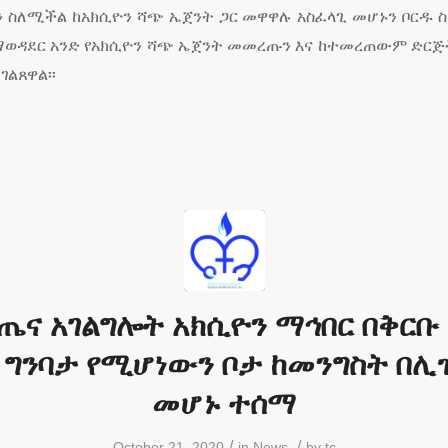
ስለሚችል ከአክሲዮን ሻጭ ኤጀንት ጋር መዋዋሉ አስፈላጊ መሆኑን ቦርዱ ስ
ወዳደር አንድ የአክሲዮን ሻጭ ኤጀንት መመረጡን እና ከተመረጠውም ድርጅ
ገልጸዋል፡፡
ጤና አገልግሎት አክሲዮን ማኅበር በቅርቡ
 ግንባታ የሚሆነውን ቦታ ከመንግስት በሊ
መሆኑ ተሰማ
/
/
October 21, 2020
in
News
by
tc