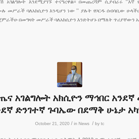
ናሽ አገልግሎት እንደሚያገኙ ተናግረዋል፡፡ በመጨረሻም ሲያብራሩ ‘’እኛ
ሙሉ መሥራች ባለአክሲዮን እንዲሆን ነው ’’ ያሉት የቦርዱ ሰብሳቢው ሁላች
ጀምራችሁ በመግዛት መሥራች ባለአክሲዮን እንድትሆኑ በማለት ጥሪያቸውን አ
ጤና አገልግሎት አክሲዮን ማኅበር አንደኛ 
ንደኛ ድንገተኛ ጉባኤው በደማቅ ሁኔታ አካ
/
/
October 21, 2020
in
News
by
tc