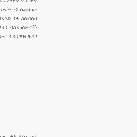
እና አንደኛ ድንገተኛ
ክሲዮኖች 72 በመቶው
አንድ ቦታ ለስብሰባ
ሚሆኑ ባለአክሲዮኖች
ት ተደርጎባቸዋል፡፡
ኝተው ቃለ ጉባኤውን