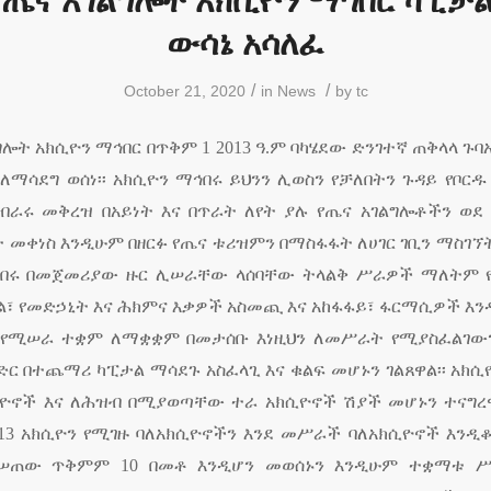
ጤና አገልግሎት አክሲዮን ማኅበር ካፒታ
ውሳኔ አሳለፈ
/
/
October 21, 2020
in
News
by
tc
ግሎት አክሲዮን ማኅበር በጥቅም
1 2013
ዓ
.
ም ባካሄደው ድንገተኛ ጠቅላላ ጉባ
ለማሳደግ ወሰነ፡፡ አክሲዮን ማኅበሩ ይህንን ሊወስን የቻለበትን ጉዳይ የቦርዱ
ብራሩ መቅረዝ በአይነት እና በጥራት ለየት ያሉ የጤና አገልግሎቶችን ወደ
 መቀነስ እንዲሁም በዘርፉ የጤና ቱሪዝምን በማስፋፋት ለሀገር ገቢን ማስገኘት
ማኅበሩ በመጀመሪያው ዙር ሊሠራቸው ላሰባቸው ትላልቅ ሥራዎች ማለትም የ
ል፣ የመድኃኒት እና ሕክምና እቃዎች አስመጪ እና አከፋፋይ፣ ፋርማሲዎች እ
 የሚሠራ ተቋም ለማቋቋም በመታሰቡ እነዚህን ለመሥራት የሚያስፈልገው
ድር በተጨማሪ ካፒታል ማሳደጉ አስፈላጊ እና ቁልፍ መሆኑን ገልጸዋል፡፡ አክ
ዮኖች እና ለሕዝብ በሚያወጣቸው ተራ አክሲዮኖች ሽያች መሆኑን ተናግረዋል
013
አክሲዮን የሚገዙ ባለአክሲዮኖችን እንደ መሥራች ባለአክሲዮኖች እንዲ
የሚሠጠው ጥቅምም
10
በመቶ እንዲሆን መወሰኑን እንዲሁም ተቋማቱ 