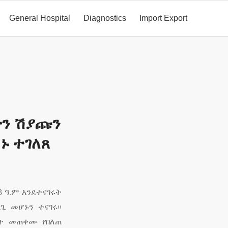
General Hospital
Diagnostics
Import Export
ዮን ሽያጩን
ኑ ተገለጸ
13
ዓ
.
ም እንደተናገሩት
 መሆኑን ተናገሩ፡፡
ንት መጠቀሙ የበለጠ